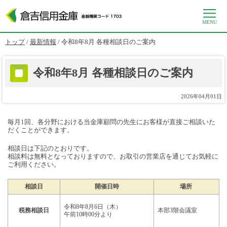
MENU
このページの本文へ
現
トップ
/
最新情報
/
令和8年8月 各種相談日のご案内
在
の
位
令和8年8月 各種相談日のご案内
置：
2026年04月01日
毎月1回、各分野における当金庫顧問の先生にお客様が直接ご相談いた
だくことができます。
相談日は下記のとおりです。
相談料は無料となっておりますので、お取引の営業店を通じてお気軽に
ご利用ください。
相談日
開催日時
場所
令和8年8月6日（木）
税務相談日
本部3階会議室
午前10時00分より