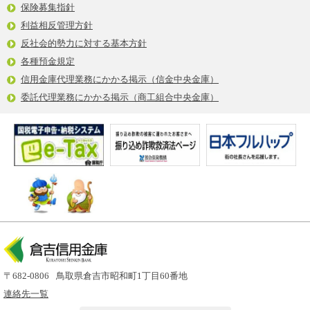
保険募集指針
利益相反管理方針
反社会的勢力に対する基本方針
各種預金規定
信用金庫代理業務にかかる掲示（信金中央金庫）
委託代理業務にかかる掲示（商工組合中央金庫）
〒682-0806
鳥取県倉吉市昭和町1丁目60番地
連絡先一覧