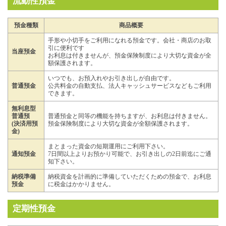
流動性預金
預金種類
商品概要
手形や小切手をご利用になれる預金です。会社・商店のお取
引に便利です
当座預金
お利息は付きませんが、預金保険制度により大切な資金が全
額保護されます。
いつでも、お預入れやお引き出しが自由です。
普通預金
公共料金の自動支払、法人キャッシュサービスなどもご利用
できます。
無利息型
普通預
普通預金と同等の機能を持ちますが、お利息は付きません。
(決済用預
預金保険制度により大切な資金が全額保護されます。
金)
まとまった資金の短期運用にご利用下さい。
通知預金
7日間以上よりお預かり可能で、お引き出しの2日前迄にご通
知下さい。
納税準備
納税資金を計画的に準備していただくための預金で、お利息
預金
に税金はかかりません。
定期性預金