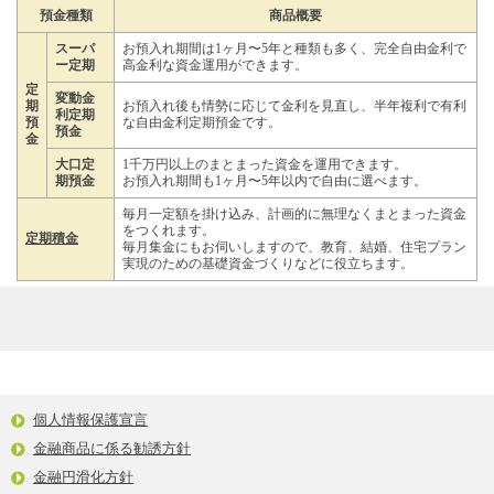
預金種類
商品概要
スーパ
お預入れ期間は1ヶ月〜5年と種類も多く、完全自由金利で
ー定期
高金利な資金運用ができます。
定
変動金
期
お預入れ後も情勢に応じて金利を見直し、半年複利で有利
利定期
預
な自由金利定期預金です。
預金
金
大口定
1千万円以上のまとまった資金を運用できます。
期預金
お預入れ期間も1ヶ月〜5年以内で自由に選べます。
毎月一定額を掛け込み、計画的に無理なくまとまった資金
をつくれます。
定期積金
毎月集金にもお伺いしますので、教育、結婚、住宅プラン
実現のための基礎資金づくりなどに役立ちます。
個人情報保護宣言
金融商品に係る勧誘方針
金融円滑化方針