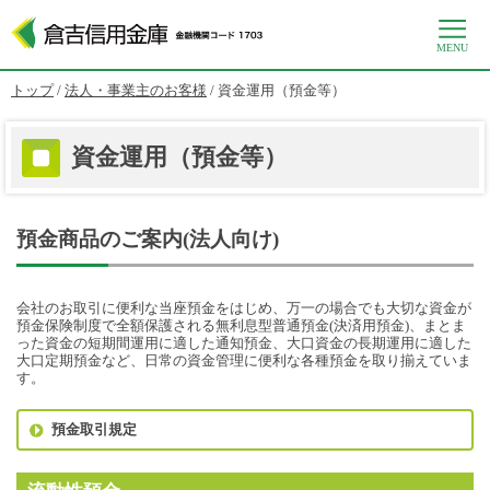
MENU
このページの本文へ
現
トップ
/
法人・事業主のお客様
/
資金運用（預金等）
在
の
位
資金運用（預金等）
置：
預金商品のご案内(法人向け)
会社のお取引に便利な当座預金をはじめ、万一の場合でも大切な資金が
預金保険制度で全額保護される無利息型普通預金(決済用預金)、まとま
った資金の短期間運用に適した通知預金、大口資金の長期運用に適した
大口定期預金など、日常の資金管理に便利な各種預金を取り揃えていま
す。
預金取引規定