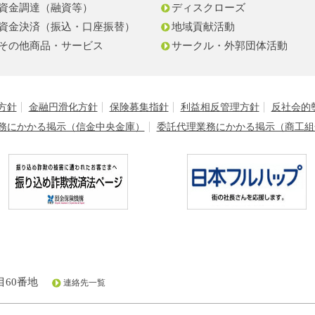
資金調達（融資等）
ディスクローズ
資金決済（振込・口座振替）
地域貢献活動
その他商品・サービス
サークル・外郭団体活動
方針
金融円滑化方針
保険募集指針
利益相反管理方針
反社会的
務にかかる掲示（信金中央金庫）
委託代理業務にかかる掲示（商工組
60番地
連絡先一覧