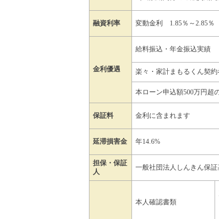
融資利率
変動金利 1.85％～2.85％
給料振込・年金振込実績
金利優遇
楽々・家計まもるくん契約
本ローン申込額500万円
保証料
金利に含まれます
延滞損害金
年14.6%
担保・保証
一般社団法人しんきん保証
人
本人確認書類