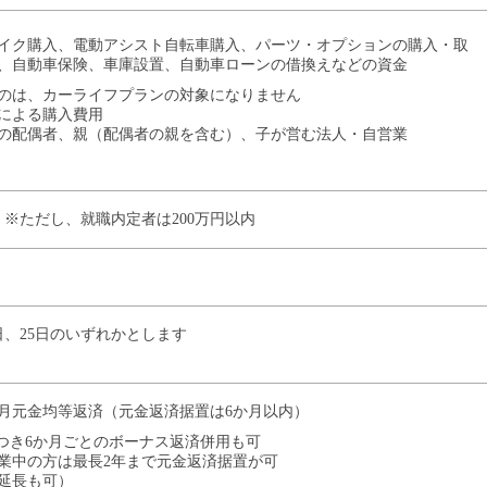
イク購入、電動アシスト自転車購入、パーツ・オプションの購入・取
、自動車保険、車庫設置、自動車ローンの借換えなどの資金
のは、カーライフプランの対象になりません
による購入費用
の配偶者、親（配偶者の親を含む）、子が営む法人・自営業
位) ※ただし、就職内定者は200万円以内
0日、25日のいずれかとします
月元金均等返済（元金返済据置は6か月以内）
につき6か月ごとのボーナス返済併用も可
業中の方は最長2年まで元金返済据置が可
延長も可）