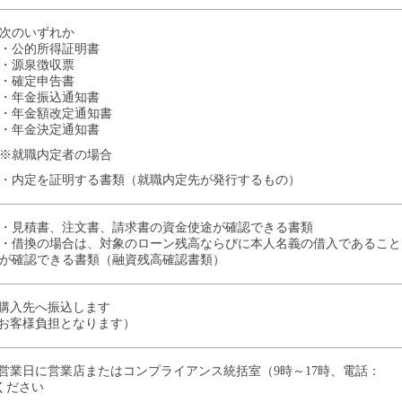
次のいずれか
・公的所得証明書
・源泉徴収票
・確定申告書
・年金振込通知書
・年金額改定通知書
・年金決定通知書
※就職内定者の場合
・内定を証明する書類（就職内定先が発行するもの）
・見積書、注文書、請求書の資金使途が確認できる書類
・借換の場合は、対象のローン残高ならびに本人名義の借入であること
が確認できる書類（融資残高確認書類）
購入先へ振込します
お客様負担となります）
営業日に営業店またはコンプライアンス統括室（9時～17時、電話：
出ください