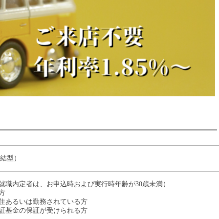
完結型）
（就職内定者は、お申込時および実行時年齢が30歳未満）
方
住あるいは勤務されている方
証基金の保証が受けられる方