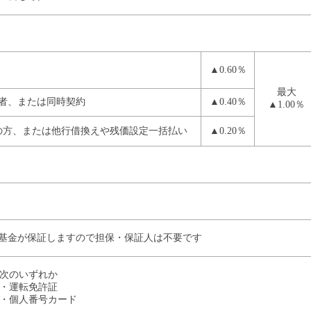
▲0.60％
最大
者、または同時契約
▲0.40％
▲1.00％
超の方、または他行借換えや残価設定一括払い
▲0.20％
基金が保証しますので担保・保証人は不要です
次のいずれか
・運転免許証
・個人番号カード