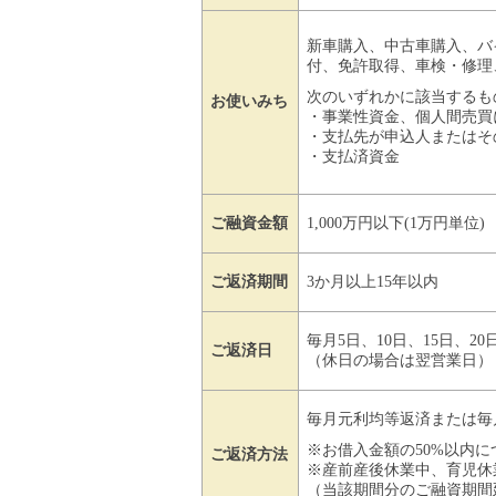
新車購入、中古車購入、バ
付、免許取得、車検・修理
次のいずれかに該当するも
お使いみち
・事業性資金、個人間売買
・支払先が申込人またはそ
・支払済資金
ご融資金額
1,000万円以下(1万円単
ご返済期間
3か月以上15年以内
毎月5日、10日、15日、2
ご返済日
（休日の場合は翌営業日）
毎月元利均等返済または毎
※お借入金額の50%以内
ご返済方法
※産前産後休業中、育児休
（当該期間分のご融資期間