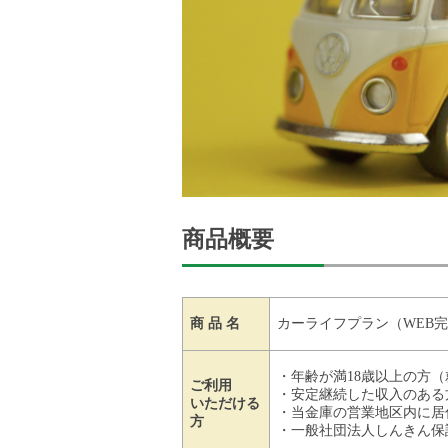
商品概要
商 品 名
カーライフプラン（WEB
・年齢が満18歳以上の方
ご利用
・安定継続した収入のある
いただける
・当金庫の営業地区内に居
方
・一般社団法人しんきん保