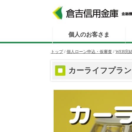
このページの本文へ
個人のお客さま
現
トップ
/
個人ローン申込・仮審査
/
WEB完
在
の
カーライフプラン
位
置：