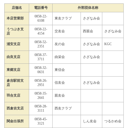
店舗名
電話番号
外郭団体名称
0858-22-
本店営業部
東友クラブ
さざなみ会
6108
うつぶき支
0858-22-
交友会
西親会
さざなみ会
店
4154
0858-52-
浦安支店
友の会
さざなみ会
KGC
2351
0858-37-
由良支店
由栄会
さざなみ会
3711
0858-32-
東郷支店
東信会
0631
倉吉駅前支
0858-26-
信友会
さざなみ会
店
2951
0858-35-
羽合支店
親友会
2641
0858-28-
西倉吉支店
西友クラブ
3111
0858-45-
関金出張所
しん友会
つるかめ会
3121