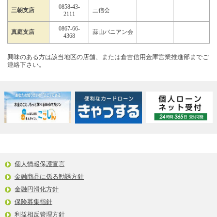
0858-43-
三朝支店
三信会
2111
0867-66-
真庭支店
蒜山バニアン会
4368
興味のある方は該当地区の店舗、または倉吉信用金庫営業推進部までご
連絡下さい。
個人情報保護宣言
金融商品に係る勧誘方針
金融円滑化方針
保険募集指針
利益相反管理方針