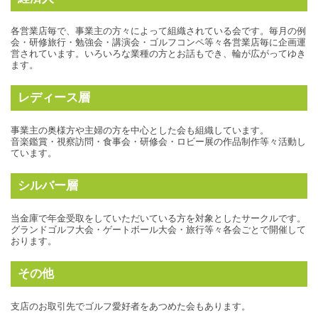
各営業店毎で、事業主の方々によって組織されている会です。毎月の例
会・研修旅行・勉強会・講演会・ゴルフコンペ等々各営業店毎に企画運
営されています。いろいろな業種の方とお話もでき、輪が広がってゆき
ます。
レディース層
事業主の奥様方や主婦の方を中心とした会も組織しています。
音楽鑑賞・視察訪問・食事会・研修会・ロビー展の作品制作等々活動し
ています。
シルバー層
当金庫で年金受取をしていただいている方を対象としたサークルです。
グランドゴルフ大会・ゲートボール大会・旅行等々各会ごとで開催して
おります。
その他
支店のお取引先でゴルフ愛好者をあつめた会もあります。