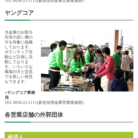
TEL 0858-22-1111(倉吉信用金庫営業推進部)
ヤングコア
当金庫のお取引
先等の若い層の
方を対象に組織
しております。
ボランティア活
動など計画し活
動しておりま
す。いろいろな
職場の方と交流
でき新しい発見
もできます。
○ヤングコア事務
局
TEL 0858-22-1111(倉吉信用金庫営業推進部)
各営業店舗の外郭団体
経済人