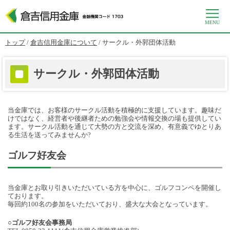
MENU
このページの本文へ
現
トップ
/
倉吉信用金庫について
/
サークル・外郭団体活動
在
の
位
サークル・外郭団体活動
置：
当金庫では、お客様のサークル活動を積極的に支援しています。趣味だ
けではなく、経営者や後継者ための勉強会や情報交換の場も提供してい
ます。サークル活動を通じて大勢の方と交流を深め、有意義でゆとりあ
る生活を送ってみませんか?
ゴルフ好友会
当金庫とお取り引きいただいている方を中心に、ゴルフコンペを開催し
ております。
毎回約100名の参加をいただいており、盛大な大会となっています。
○ゴルフ好友会事務局