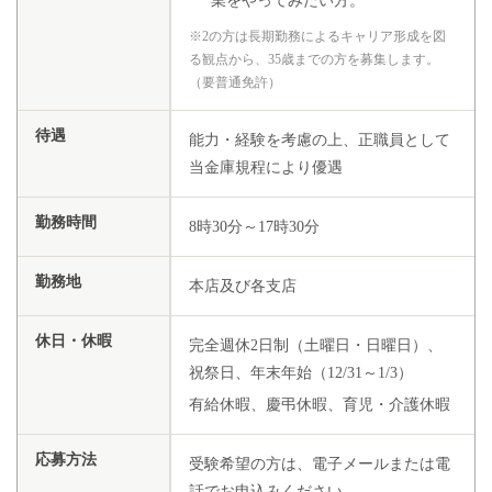
業をやってみたい方。
※2の方は長期勤務によるキャリア形成を図
る観点から、35歳までの方を募集します。
（要普通免許）
待遇
能力・経験を考慮の上、正職員として
当金庫規程により優遇
勤務時間
8時30分～17時30分
勤務地
本店及び各支店
休日・休暇
完全週休2日制（土曜日・日曜日）、
祝祭日、年末年始（12/31～1/3）
有給休暇、慶弔休暇、育児・介護休暇
応募方法
受験希望の方は、電子メールまたは電
話でお申込みください。