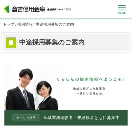
MENU
このページの本文へ
現
トップ
/
採用情報
/
中途採用募集のご案内
在
の
位
中途採用募集のご案内
置：
金融業務経験者・未経験者ともに募集中
キャリア採用