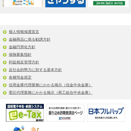
個人情報保護宣言
金融商品に係る勧誘方針
金融円滑化方針
保険募集指針
利益相反管理方針
反社会的勢力に対する基本方針
各種預金規定
信用金庫代理業務にかかる掲示（信金中央金庫）
委託代理業務にかかる掲示（商工組合中央金庫）