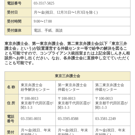
電話番号
03-3517-5825
受付日
月〜金(祝日、12月31日〜1月3日を除く)
受付時間
9:00〜17:00
受付媒体
電話、手紙、面談
東京弁護士会、第一東京弁護士会、第二東京弁護士会(以下「東京三弁
護士会」という)が設置運営する仲裁センター等で紛争の解決を図るこ
とも可能ですので、コンプライアンス統括室または上記全国しんきん相
談所へお申し出ください。なお、各弁護士会に直接申し立てていただく
ことも可能です。
東京三弁護士会
東京弁護士会
第一東京弁護士会
第二東京弁護士会
名 称
紛争解決センター
仲裁センター
仲裁センター
〒100-0013
〒100-0013
〒100-0013
住 所
東京都千代田区霞が
東京都千代田区霞が
東京都千代田区霞が
関1-1-3
関1-1-3
関1-1-3
電話
03-3581-0031
03-3595-8588
03-3581-2249
番号
月〜金(祝日、年末
月〜金(祝日、年末
月〜金(祝日、年末
受付
年始除く)
年始除く)
年始除く)