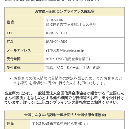
倉吉信用金庫 コンプライアンス統括室
〒682-0806
住 所
鳥取県倉吉市昭和町1丁目60番地
TEL
0858−22−1111
FAX
0858−22−5607
メールアドレス
s1703031@facetoface.ne.jp
受付時間
9:00〜17:00(信用金庫営業日)
受付媒体
電話、FAX、Eメール、手紙、面談
お客さまの個人情報は苦情等の解決を図るため、またお客さまと
のお取引を適切かつ円滑に行うために利用いたします。
当金庫のほかに、一般社団法人全国信用金庫協会が運営する「全国しん
きん相談所」をはじめとする他の機関でも苦情等のお申し出を受け付け
ています。詳しくは上記コンプライアンス統括室にご相談ください。
全国しんきん相談所(一般社団法人全国信用金庫協会)
住 所
〒103-0028 東京都中央区八重洲1-3-7