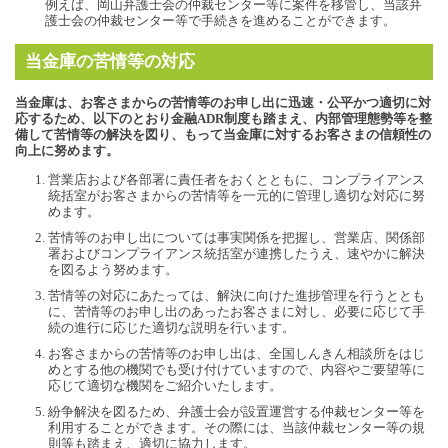
例えば、岡山弁護士会の仲裁センター等に案件を移管し、当該弁
護士会の仲裁センター等で手続きを進めることができます。
当金庫の苦情等の対応
当金庫は、お客さまからの苦情等のお申し出に迅速・公平かつ適切に対
応するため、以下のとおり金融ADR制度も踏まえ、内部管理態勢等を整
備して苦情等の解決を図り、もって当金庫に対するお客さまの信頼性の
向上に努めます。
営業店および各部署に責任者をおくとともに、コンプライアンス
統括室がお客さまからの苦情等を一元的に管理し適切な対応に努
めます。
苦情等のお申し出については事実関係を把握し、営業店、関係部
署およびコンプライアンス統括室が連携したうえ、速やかに解決
を図るよう努めます。
苦情等の対応にあたっては、解決に向けた進捗管理を行うととも
に、苦情等のお申し出のあったお客さまに対し、必要に応じて手
続の進行に応じた適切な説明を行います。
お客さまからの苦情等のお申し出は、全国しんきん相談所をはじ
めとする他の機関でも受け付けていますので、内容やご要望等に
応じて適切な機関をご紹介いたします。
紛争解決を図るため、弁護士会が設置運営する仲裁センター等を
利用することができます。その際には、当該仲裁センター等の規
則等も踏まえ、適切に協力します。