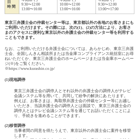
日
9:30〜12:00
10:00〜12:00
9:30〜12:00
時 間
13:00〜16:00
13:00〜16:00
13:00〜17:00
東京三弁護士会の仲裁センター等は、東京都以外の各地のお客さまにも
ご利用いただけます。その際には、次の(1)、(2)の方法により、お客さ
まのアクセスに便利な東京以外の弁護士会の仲裁センター等を利用する
こともできます。
なお、ご利用いただける弁護士会については、あらかじめ、東京三弁護
士会、全国しんきん相談所または当金庫コンプライアンス統括室にお尋
ねいただくか、東京三弁護士会のホームページまたは当金庫ホームペー
ジ(※)をご覧ください。
※https://www.kurashin.co.jp/
(1)現地調停
東京三弁護士会の調停人とそれ以外の弁護士会の調停人がテレビ
会議システム等を用いて、共同して紛争の解決にあ たります。
例えば、お客さまは、鳥取県弁護士会の仲裁センター等にお越し
いただき、当該弁護士会の調停人とは面談で、東京三弁護士会の
調停人とはテレビ会議システム等を通じてお話いただくことによ
り、手続きを進めることができます。
(2)移管調停
当事者間の同意を得たうえで、東京以外の弁護士会に案件を移管
します。