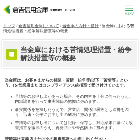
MENU
このページの本文へ
現
トップ
/
倉吉信用金庫について
/
当金庫の方針・指針
/
当金庫における苦
在
情処理措置・紛争解決措置等の概要
の
位
置：
当金庫における苦情処理措置・紛争
解決措置等の概要
当金庫は、お客さまからの相談・苦情・紛争等(以下「苦情等」とい
う。)を営業店またはコンプライアンス統括室で受け付けています。
苦情等のお申し出があった場合、その内容を十分に伺ったうえ、
内部調査を行って事実関係の把握に努めます。
事実関係を把握したうえで、営業店、関係部署等とも連携を図
り、迅速・公平にお申し出の解決に努めます。
苦情等のお申し出については記録・保存し、対応結果に基づく改
善措置を徹底のうえ、再発防止や未然防止に努めます。
苦情等は営業店または次の担当部署へお申し出ください。