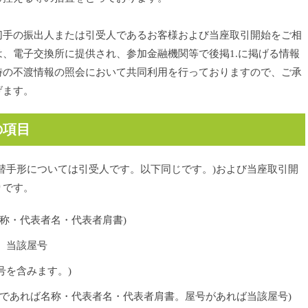
切手の振出人または引受人であるお客様および当座取引開始をご相
、電子交換所に提供され、参加金融機関等で後掲1.に掲げる情報
時の不渡情報の照会において共同利用を行っておりますので、ご承
げます。
の項目
替手形については引受人です。以下同じです。)および当座取引開
りです。
称・代表者名・代表者肩書)
、当該屋号
号を含みます。)
人であれば名称・代表者名・代表者肩書。屋号があれば当該屋号)