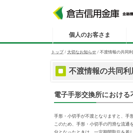
このページの本文へ
個人のお客さま
現
トップ
/
大切なお知らせ
/
不渡情報の共同利
在
の
不渡情報の共同利
位
置：
電子手形交換所における
手形・小切手が不渡となりますと、手
このため、手形・小切手の円滑な流通
分となったときは、一定期間取引を差