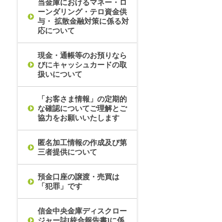
当金庫におけるマネー・ロ
ーンダリング・テロ資金供
与・ 拡散金融対策に係る対
応について
現金・通帳等のお預りなら
びにキャッシュカードの取
扱いについて
「お客さま情報」の定期的
な確認についてご理解とご
協力をお願いいたします
匿名加工情報の作成及び第
三者提供について
預金口座の譲渡・売買は
「犯罪」です
信金中央金庫ディスクロー
ジャー誌[統合報告書]に係