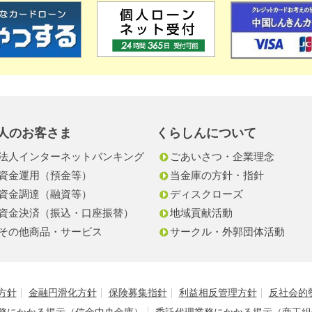
人のお客さま
くらしんについて
法人インターネットバンキング
ごあいさつ・企業理念
資金運用（預金等）
当金庫の方針・指針
資金調達（融資等）
ディスクローズ
資金決済（振込・口座振替）
地域貢献活動
その他商品・サービス
サークル・外郭団体活動
方針
金融円滑化方針
保険募集指針
利益相反管理方針
反社会的