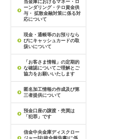
当金庫におけるマネー・ロ
ーンダリング・テロ資金供
与・ 拡散金融対策に係る対
応について
現金・通帳等のお預りなら
びにキャッシュカードの取
扱いについて
「お客さま情報」の定期的
な確認についてご理解とご
協力をお願いいたします
匿名加工情報の作成及び第
三者提供について
預金口座の譲渡・売買は
「犯罪」です
信金中央金庫ディスクロー
ジャー誌[統合報告書]に係