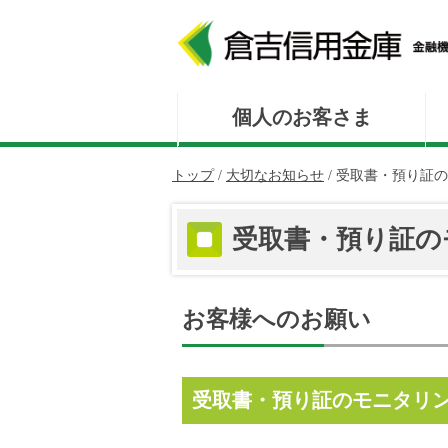
このページの本文へ
個人のお客さま
現
トップ
/
大切なお知らせ
/
受取書・預り証の
在
の
受取書・預り証の
位
置：
お客様へのお願い
受取書・預り証のモニタリ