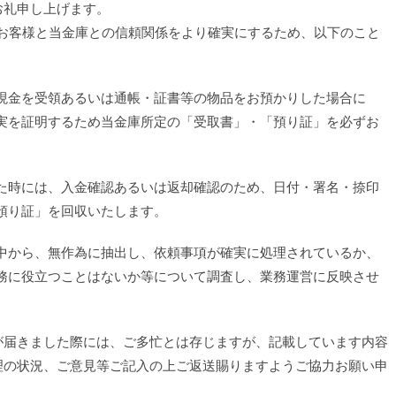
お礼申し上げます。
よりお客様と当金庫との信頼関係をより確実にするため、以下のこと
現金を受領あるいは通帳・証書等の物品をお預かりした場合に
実を証明するため当金庫所定の「受取書」・「預り証」を必ずお
た時には、入金確認あるいは返却確認のため、日付・署名・捺印
預り証」を回収いたします。
中から、無作為に抽出し、依頼事項が確実に処理されているか、
務に役立つことはないか等について調査し、業務運営に反映させ
が届きました際には、ご多忙とは存じますが、記載しています内容
理の状況、ご意見等ご記入の上ご返送賜りますようご協力お願い申