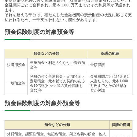
定期預金や利息の付く普通預金等(一般預金等)は、預金者1人当たり、1
金融機関ごとに合算され、元本 1,000万円までとその利息等が保護され
ます。
それを超える部分は、破たんした金融機関の残余財産の状況に応じて支
払われるため、一部支払われない可能性があります。
預金保険制度の対象預金等
預金などの分類
保護の範囲
当座預金・利息の付かない普通預
決済用預金
全額保護
金等
利息の付く普通預金・定期預金・
金融機関ごとに預金者1
定期積金・元本補てん契約のある
人当たりの、元本1,000
一般預金等
金銭信託(ビック等の貸付信託を
万円までとその利息な
含む)等
どが保護
預金保険制度の対象外預金等
預金などの分類
保護の範囲
外貨預金、譲渡性預金、無記名預金、架空名義の預金、他人