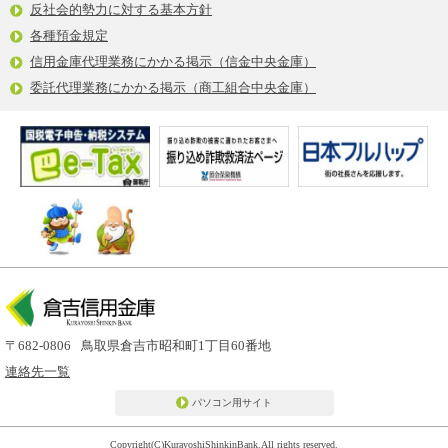
反社会的勢力に対する基本方針
各種預金規定
信用金庫代理業務にかかる掲示（信金中央金庫）
委託代理業務にかかる掲示（商工組合中央金庫）
〒682-0806
鳥取県倉吉市昭和町1丁目60番地
連絡先一覧
パソコン用サイト
Copyright(C)KurayoshiShinkinBank.All rights reserved.