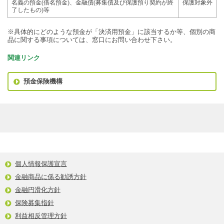
名義の預金(借名預金)、金融債(募集債及び保護預り契約が終
保護対象外
了したもの)等
※具体的にどのような預金が「決済用預金」に該当するか等、個別の商
品に関する事項については、窓口にお問い合わせ下さい。
関連リンク
預金保険機構
個人情報保護宣言
金融商品に係る勧誘方針
金融円滑化方針
保険募集指針
利益相反管理方針