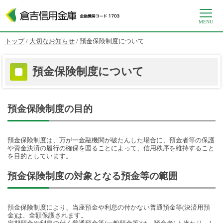
MENU
このページの本文へ
現
トップ
/
大切なお知らせ
/
預金保険制度について
在
の
位
預金保険制度について
置：
預金保険制度の目的
預金保険制度は、万が一金融機関が破たんした場合に、預金者等の保護
や資金決済の履行の確保を図ることによって、信用秩序を維持すること
を目的としています。
預金保険制度の対象となる預金等の範囲
預金保険制度により、当座預金や利息の付かない普通預金等(決済用預
金)は、全額保護されます。