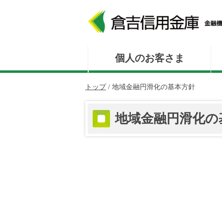
このページの本文へ
個人のお客さま
現
トップ
/
地域金融円滑化の基本方針
在
の
地域金融円滑化の
位
置：