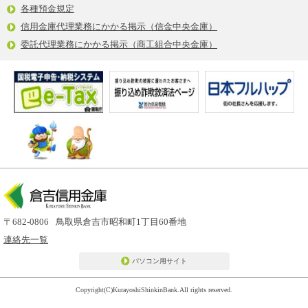
各種預金規定
信用金庫代理業務にかかる掲示（信金中央金庫）
委託代理業務にかかる掲示（商工組合中央金庫）
〒682-0806
鳥取県倉吉市昭和町1丁目60番地
連絡先一覧
パソコン用サイト
Copyright(C)KurayoshiShinkinBank.All rights reserved.