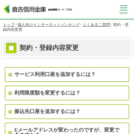
MENU
このページの本文へ
現
トップ
/
個人向けインターネットバンキング
/
よくあるご質問
/
契約・登
在
録内容変更
の
位
置：
契約・登録内容変更
サービス利用口座を追加するには？
利用限度額を変更するには？
振込先口座を追加するには？
Eメールアドレスが変わったのですが、変更で