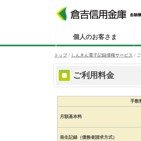
このページの本文へ
個人のお客さま
現
トップ
/
しんきん電子記録債権サービス
/
ご
在
の
ご利用料金
位
置：
手数
月額基本料
発生記録（債務者請求方式）