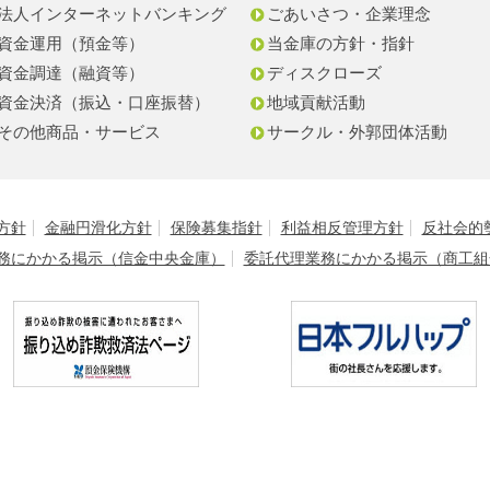
法人インターネットバンキング
ごあいさつ・企業理念
資金運用（預金等）
当金庫の方針・指針
資金調達（融資等）
ディスクローズ
資金決済（振込・口座振替）
地域貢献活動
その他商品・サービス
サークル・外郭団体活動
方針
金融円滑化方針
保険募集指針
利益相反管理方針
反社会的
務にかかる掲示（信金中央金庫）
委託代理業務にかかる掲示（商工組