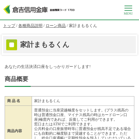
MENU
このページの本文へ
現
トップ
/
各種商品説明
/
ローン商品
/
家計まもるくん
在
の
位
家計まもるくん
置：
あなたの生活決済口座をしっかりガードします!
商品概要
商 品 名
家計まもるくん
普通預金に当座貸越極度をセットします。(プラス残高の
時は普通預金口座、マイナス残高の時はカードローン口
座)極度内であれば、反復してご利用ができます。
窓口またはATMでご利用できます。
公共料金の口座振替時等に普通預金が残高不足である場合
商品内容
にも自動的に極度額まで貸越することができます。ただ
し、総合口座通帳に定期性預金を預入していただいている