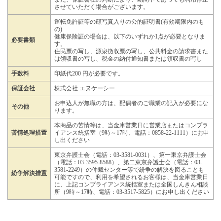
させていただく場合がございます。
運転免許証等の顔写真入りの公的証明書(有効期限内のも
の)
健康保険証の場合は、以下のいずれか1点が必要となりま
必要書類
す。
住民票の写し、源泉徴収票の写し、公共料金の請求書また
は領収書の写し、税金の納付通知書または領収書の写し
手数料
印紙代200 円が必要です。
保証会社
株式会社 エヌケーシー
お申込人が無職の方は、配偶者のご職業の記入が必要にな
その他
ります。
本商品の苦情等は、当金庫営業日に営業店またはコンプラ
苦情処理措置
イアンス統括室（9時～17時、電話：0858-22-1111）にお申
し出ください
東京弁護士会（電話：03-3581-0031）、第一東京弁護士会
（電話：03-3595-8588）、第二東京弁護士会（電話：03-
3581-2249）の仲裁センター等で紛争の解決を図ることも
紛争解決措置
可能ですので、利用を希望されるお客様は、当金庫営業日
に、上記コンプライアンス統括室または全国しんきん相談
所（9時～17時、電話：03-3517-5825）にお申し出ください