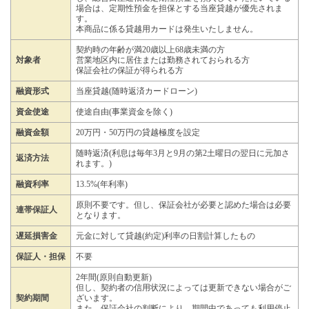
場合は、定期性預金を担保とする当座貸越が優先されま
す。
本商品に係る貸越用カードは発生いたしません。
契約時の年齢が満20歳以上68歳未満の方
対象者
営業地区内に居住または勤務されておられる方
保証会社の保証が得られる方
融資形式
当座貸越(随時返済カードローン)
資金使途
使途自由(事業資金を除く)
融資金額
20万円・50万円の貸越極度を設定
随時返済(利息は毎年3月と9月の第2土曜日の翌日に元加さ
返済方法
れます。)
融資利率
13.5%(年利率)
原則不要です。但し、保証会社が必要と認めた場合は必要
連帯保証人
となります。
遅延損害金
元金に対して貸越(約定)利率の日割計算したもの
保証人・担保
不要
2年間(原則自動更新)
但し、契約者の信用状況によっては更新できない場合がご
契約期間
ざいます。
また、保証会社の判断により、期間中であっても利用停止